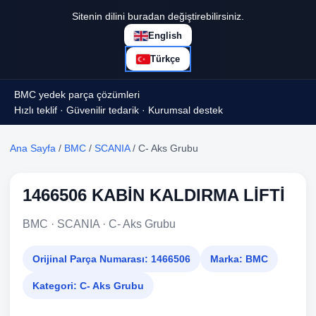
Sitenin dilini buradan değiştirebilirsiniz.
English
Türkçe
BMC yedek parça çözümleri
Hızlı teklif · Güvenilir tedarik · Kurumsal destek
Ana Sayfa
/
BMC
/
SCANIA
/ C- Aks Grubu
1466506 KABİN KALDIRMA LİFTİ
BMC · SCANIA · C- Aks Grubu
Orijinal Parça Numarası:
1466506
Marka:
BMC
Kategori:
C- Aks Grubu