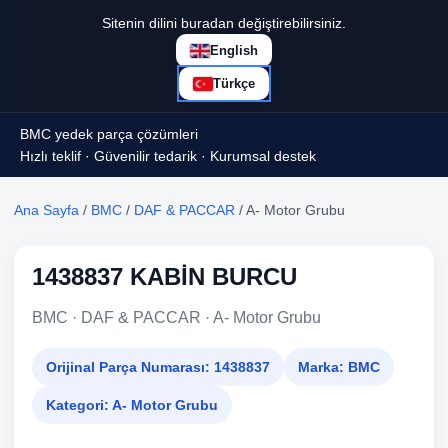
Sitenin dilini buradan değiştirebilirsiniz.
English
Türkçe
BMC yedek parça çözümleri
Hızlı teklif · Güvenilir tedarik · Kurumsal destek
Ana Sayfa
/
BMC
/
DAF & PACCAR
/ A- Motor Grubu
1438837 KABİN BURCU
BMC · DAF & PACCAR · A- Motor Grubu
Orijinal Parça Numarası:
1438837
Marka:
BMC
Kategori:
A- Motor Grubu