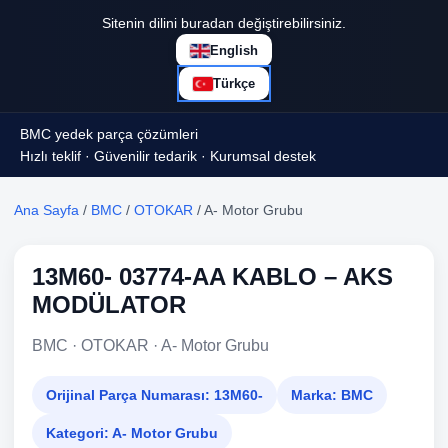
Sitenin dilini buradan değiştirebilirsiniz.
English
Türkçe
BMC yedek parça çözümleri
Hızlı teklif · Güvenilir tedarik · Kurumsal destek
Ana Sayfa
/
BMC
/
OTOKAR
/ A- Motor Grubu
13M60- 03774-AA KABLO – AKS
MODÜLATOR
BMC · OTOKAR · A- Motor Grubu
Orijinal Parça Numarası:
13M60-
Marka:
BMC
Kategori:
A- Motor Grubu