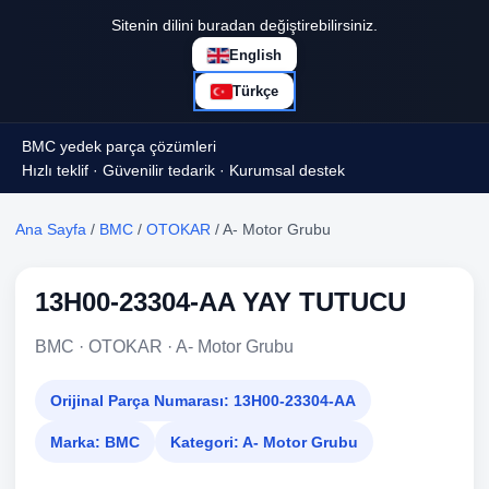
Sitenin dilini buradan değiştirebilirsiniz.
English
Türkçe
BMC yedek parça çözümleri
Hızlı teklif · Güvenilir tedarik · Kurumsal destek
Ana Sayfa
/
BMC
/
OTOKAR
/ A- Motor Grubu
13H00-23304-AA YAY TUTUCU
BMC · OTOKAR · A- Motor Grubu
Orijinal Parça Numarası:
13H00-23304-AA
Marka:
BMC
Kategori:
A- Motor Grubu