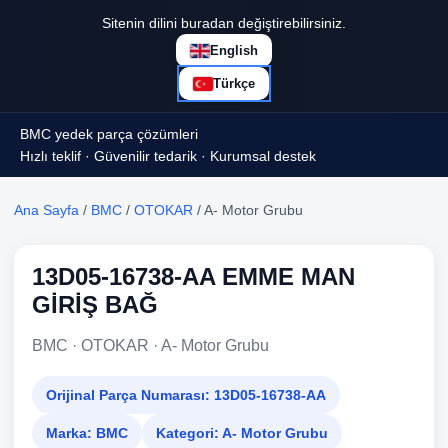
Sitenin dilini buradan değiştirebilirsiniz.
English
Türkçe
BMC yedek parça çözümleri
Hızlı teklif · Güvenilir tedarik · Kurumsal destek
Ana Sayfa
/
BMC
/
OTOKAR
/ A- Motor Grubu
13D05-16738-AA EMME MAN
GİRİŞ BAĞ
BMC · OTOKAR · A- Motor Grubu
Orijinal Parça Numarası:
13D05-16738-AA
Marka:
BMC
Kategori:
A- Motor Grubu