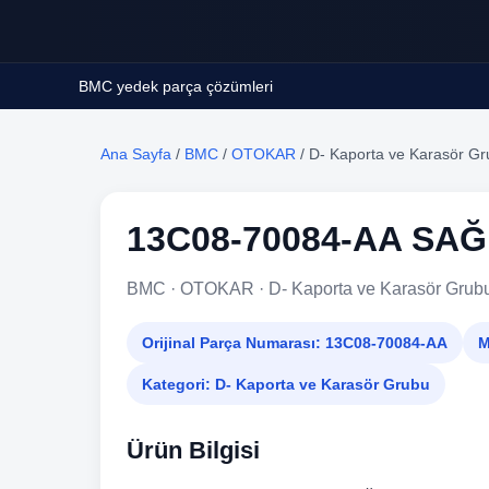
BMC yedek parça çözümleri
Ana Sayfa
/
BMC
/
OTOKAR
/ D- Kaporta ve Karasör G
13C08-70084-AA SA
BMC · OTOKAR · D- Kaporta ve Karasör Grub
Orijinal Parça Numarası:
13C08-70084-AA
M
Kategori:
D- Kaporta ve Karasör Grubu
Ürün Bilgisi