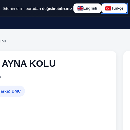
Sitenin dilini buradan değiştirebilirsiniz.
English
Türkçe
rubu
Ğ AYNA KOLU
u
arka:
BMC