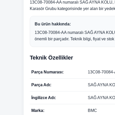
13C08-70084-AA numaralı SAĞ AYNA KOLU, B
Karasör Grubu kategorisinde yer alan bir yedek
Bu ürün hakkında:
13C08-70084-AA numaralı SAĞ AYNA KOLU,
önemli bir parçadır. Teknik bilgi, fiyat ve sto
Teknik Özellikler
Parça Numarası:
13C08-70084
Parça Adı:
SAĞ AYNA K
İngilizce Adı:
SAĞ AYNA K
Marka:
BMC