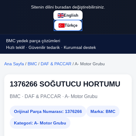
Sitenin dilini buradan değiştirebilirsiniz.
English
Türkçe
BMC yedek parça çözümleri
Hızlı teklif · Güvenilir tedarik · Kurumsal destek
Ana Sayfa
/
BMC
/
DAF & PACCAR
/ A- Motor Grubu
1376266 SOĞUTUCU HORTUMU
BMC · DAF & PACCAR · A- Motor Grubu
Orijinal Parça Numarası:
1376266
Marka:
BMC
Kategori:
A- Motor Grubu