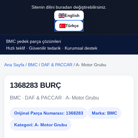
Sitenin dilini buradan değiştirebilirsiniz.
English
Türkçe
BMC yedek parça çözümleri
Hızlı teklif · Güvenilir tedarik · Kurumsal destek
Ana Sayfa
/
BMC
/
DAF & PACCAR
/ A- Motor Grubu
1368283 BURÇ
BMC · DAF & PACCAR · A- Motor Grubu
Orijinal Parça Numarası:
1368283
Marka:
BMC
Kategori:
A- Motor Grubu