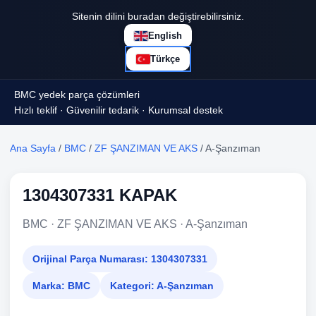
Sitenin dilini buradan değiştirebilirsiniz.
English
Türkçe
BMC yedek parça çözümleri
Hızlı teklif · Güvenilir tedarik · Kurumsal destek
Ana Sayfa
/
BMC
/
ZF ŞANZIMAN VE AKS
/ A-Şanzıman
1304307331 KAPAK
BMC · ZF ŞANZIMAN VE AKS · A-Şanzıman
Orijinal Parça Numarası:
1304307331
Marka:
BMC
Kategori:
A-Şanzıman