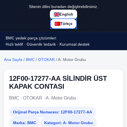
Sitenin dilini buradan değiştirebilirsiniz.
English
Türkçe
BMC yedek parça çözümleri
Hızlı teklif · Güvenilir tedarik · Kurumsal destek
Ana Sayfa
/
BMC
/
OTOKAR
/ A- Motor Grubu
12F00-17277-AA SİLİNDİR ÜST
KAPAK CONTASI
BMC · OTOKAR · A- Motor Grubu
Orijinal Parça Numarası:
12F00-17277-AA
Marka:
BMC
Kategori:
A- Motor Grubu