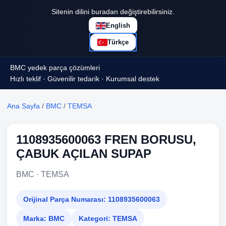
Sitenin dilini buradan değiştirebilirsiniz.
English
Türkçe
BMC yedek parça çözümleri
Hızlı teklif · Güvenilir tedarik · Kurumsal destek
Ana Sayfa
/
BMC
/
TEMSA
1108935600063 FREN BORUSU,
ÇABUK AÇILAN SUPAP
BMC · TEMSA
Orijinal Parça Numarası:
1108935600063
Marka:
BMC
Kategori:
TEMSA