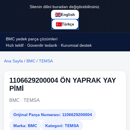
Sitenin dilini buradan değiştirebilirsiniz.
English
Türkçe
BMC yedek parça çözümleri
Hızlı teklif · Güvenilir tedarik · Kurumsal destek
Ana Sayfa
/
BMC
/
TEMSA
1106629200004 ÖN YAPRAK YAY
PİMİ
BMC · TEMSA
Orijinal Parça Numarası:
1106629200004
Marka:
BMC
Kategori:
TEMSA