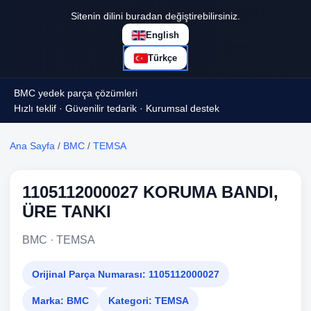
Sitenin dilini buradan değiştirebilirsiniz.
English
Türkçe
BMC yedek parça çözümleri
Hızlı teklif · Güvenilir tedarik · Kurumsal destek
Ana Sayfa
/
BMC
/
TEMSA
1105112000027 KORUMA BANDI,
ÜRE TANKI
BMC · TEMSA
Orijinal Parça Numarası:
1105112000027
Marka:
BMC
Kategori:
TEMSA