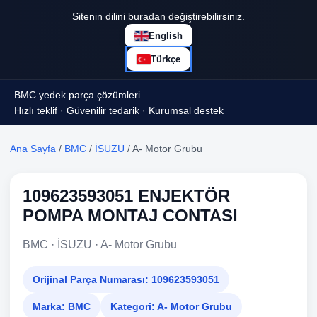
Sitenin dilini buradan değiştirebilirsiniz.
English
Türkçe
BMC yedek parça çözümleri
Hızlı teklif · Güvenilir tedarik · Kurumsal destek
Ana Sayfa
/
BMC
/
İSUZU
/ A- Motor Grubu
109623593051 ENJEKTÖR
POMPA MONTAJ CONTASI
BMC · İSUZU · A- Motor Grubu
Orijinal Parça Numarası:
109623593051
Marka:
BMC
Kategori:
A- Motor Grubu