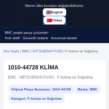
Sitenin dilini buradan değiştirebilirsiniz.
English
Türkçe
BMC yedek parça çözümleri
Hızlı teklif · Güvenilir tedarik · Kurumsal destek
Ana Sayfa
/
BMC
/
MİTSUBİSHİ FUSO
/ F-Isıtma ve Soğutma
1010-44728 KLİMA
BMC · MİTSUBİSHİ FUSO · F-Isıtma ve Soğutma
Orijinal Parça Numarası:
1010-44728
Marka:
BMC
Kategori:
F-Isıtma ve Soğutma