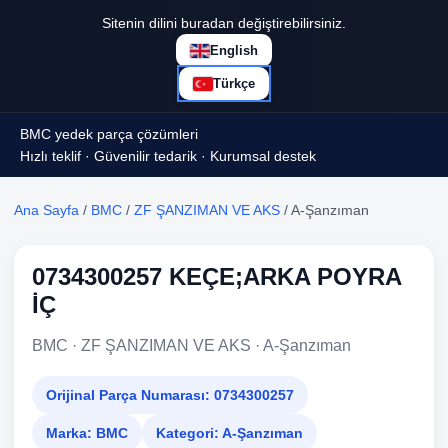
Sitenin dilini buradan değiştirebilirsiniz.
English
Türkçe
BMC yedek parça çözümleri
Hızlı teklif · Güvenilir tedarik · Kurumsal destek
Ana Sayfa
/
BMC
/
ZF ŞANZIMAN VE AKS
/ A-Şanzıman
0734300257 KEÇE;ARKA POYRA
İÇ
BMC · ZF ŞANZIMAN VE AKS · A-Şanzıman
Orijinal Parça Numarası:
0734300257
Marka:
BMC
Kategori:
A-Şanzıman